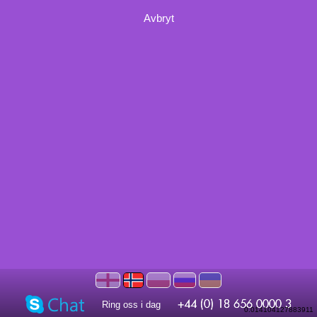
Avbryt
Ring oss i dag
0.014104127883911